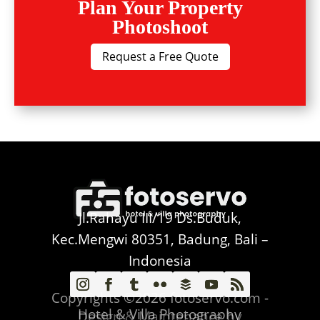
Plan Your Property
Photoshoot
Request a Free Quote
Jl.Rahayu III/19 Ds.Buduk,
Kec.Mengwi 80351, Badung, Bali –
Indonesia
Copyrights ©2026 fotoservo.com -
Hotel & Villa Photography
Design & Maintenance by